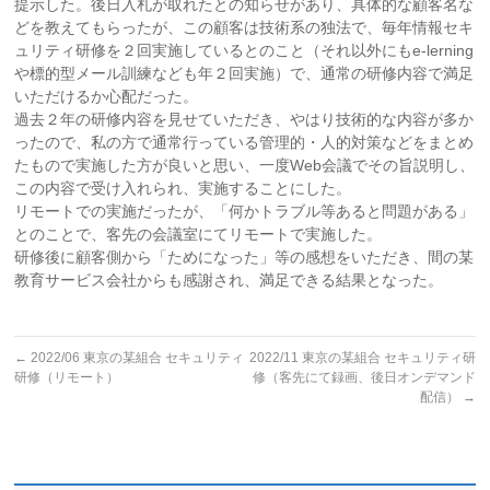
提示した。後日入札が取れたとの知らせがあり、具体的な顧客名な
どを教えてもらったが、この顧客は技術系の独法で、毎年情報セキ
ュリティ研修を２回実施しているとのこと（それ以外にもe-lerning
や標的型メール訓練なども年２回実施）で、通常の研修内容で満足
いただけるか心配だった。
過去２年の研修内容を見せていただき、やはり技術的な内容が多か
ったので、私の方で通常行っている管理的・人的対策などをまとめ
たもので実施した方が良いと思い、一度Web会議でその旨説明し、
この内容で受け入れられ、実施することにした。
リモートでの実施だったが、「何かトラブル等あると問題がある」
とのことで、客先の会議室にてリモートで実施した。
研修後に顧客側から「ためになった」等の感想をいただき、間の某
教育サービス会社からも感謝され、満足できる結果となった。
←
2022/06 東京の某組合 セキュリティ
2022/11 東京の某組合 セキュリティ研
研修（リモート）
修（客先にて録画、後日オンデマンド
配信）
→