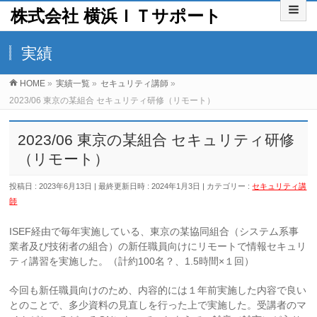
株式会社 横浜ＩＴサポート
実績
HOME
»
実績一覧
»
セキュリティ講師
»
2023/06 東京の某組合 セキュリティ研修（リモート）
2023/06 東京の某組合 セキュリティ研修
（リモート）
投稿日 : 2023年6月13日
最終更新日時 : 2024年1月3日
カテゴリー :
セキュリティ講
師
ISEF経由で毎年実施している、東京の某協同組合（システム系事
業者及び技術者の組合）の新任職員向けにリモートで情報セキュリ
ティ講習を実施した。（計約100名？、1.5時間×１回）
今回も新任職員向けのため、内容的には１年前実施した内容で良い
とのことで、多少資料の見直しを行った上で実施した。受講者のマ