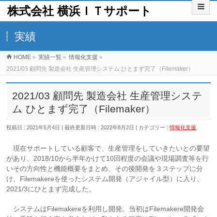
株式会社 横浜ＩＴサポート
実績
HOME
»
実績一覧
»
情報化支援
»
2021/03 顧問先 製造会社 生産管理システム ひとまず完了（Filemaker）
2021/03 顧問先 製造会社 生産管理システ
ム ひとまず完了（Filemaker）
投稿日 : 2021年5月4日
最終更新日時 : 2022年8月2日
カテゴリー :
情報化支援
現在サポートしている顧客で、生産管理をしていきたいとの要望
があり、2018/10から半年かけて10回程度の会議や現場調査等を行
いその方向性と機能概要をまとめ、その後開発を３ステップに分
け、Filemakereを使ったシステム開発（アジャイル型）に入り、
2021/3にひとまず完成した。
システムはFilemakereを利用し開発。当初はFilemakere開発会