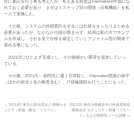
社に委託を行う事も考えたが、私もある程度はFilemakere作成にな
れておく必要があり、まずは１ステップ目の開発（日報機能）を私
一人で実施した。
その後、システムの外部委託をするには仕様をきっちりまとめる
必要があったが、なかなか仕様が固まらず、結局は私の方でサンプ
ルを作成し、それを見て仕様を確定していくアジャイル型の開発で
進める事になった。
2021/3にひとまず完成とし、その後細かい要望を追加していっ
ている。
その後、2021/5～ 顧問先に週１日常駐し、Filemaker関連の保守
（ほかの担当１名の教育含む）、IT研修講師を行うことになった。
←
2021/02 東京の某社団法人 情報セキ
2021/05 神奈川県横浜市の外資系製造
ュリティ研修（集合・リモート）
開発会社 セキュリティ研修（リモー
ト）および標的型メール訓練
→